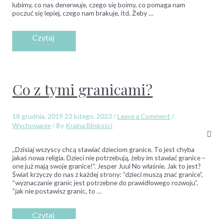
lubimy, co nas denerwuje, czego się boimy, co pomaga nam
poczuć się lepiej, czego nam brakuje, itd. Żeby …
Co z tymi granicami?
18 grudnia, 2019
23 lutego, 2023
/
Leave a Comment
/
Wychowanie
/ By
Kraina Bliskości
,,Dzisiaj wszyscy chcą stawiać dzieciom granice. To jest chyba
jakaś nowa religia. Dzieci nie potrzebują, żeby im stawiać granice –
one już mają swoje granice!”. Jesper Juul No właśnie. Jak to jest?
Świat krzyczy do nas z każdej strony: “dzieci muszą znać granice”,
“wyznaczanie granic jest potrzebne do prawidłowego rozwoju”,
“jak nie postawisz granic, to …