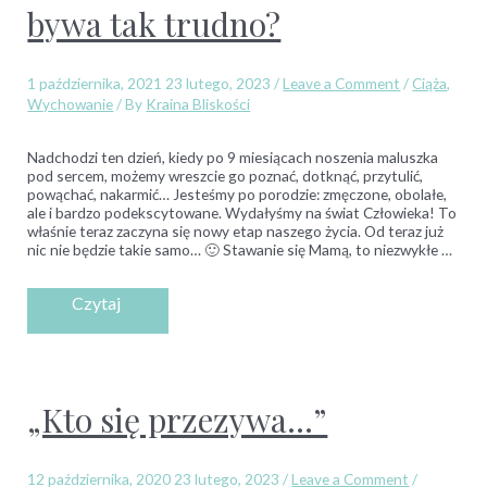
bywa tak trudno?
1 października, 2021
23 lutego, 2023
/
Leave a Comment
/
Ciąża
,
Wychowanie
/ By
Kraina Bliskości
Nadchodzi ten dzień, kiedy po 9 miesiącach noszenia maluszka
pod sercem, możemy wreszcie go poznać, dotknąć, przytulić,
powąchać, nakarmić… Jesteśmy po porodzie: zmęczone, obolałe,
ale i bardzo podekscytowane. Wydałyśmy na świat Człowieka! To
właśnie teraz zaczyna się nowy etap naszego życia. Od teraz już
nic nie będzie takie samo… 🙂 Stawanie się Mamą, to niezwykłe …
„Kto się przezywa…”
12 października, 2020
23 lutego, 2023
/
Leave a Comment
/