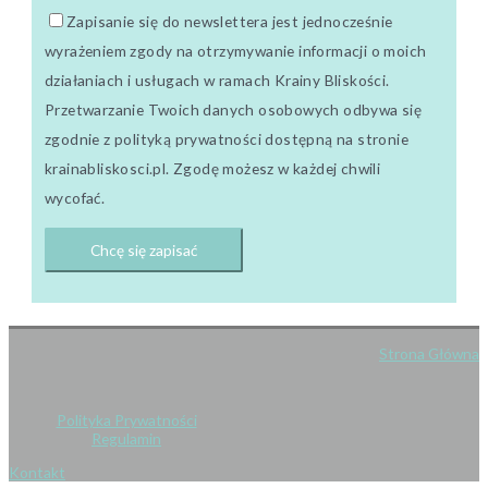
Zapisanie się do newslettera jest jednocześnie
wyrażeniem zgody na otrzymywanie informacji o moich
działaniach i usługach w ramach Krainy Bliskości.
Przetwarzanie Twoich danych osobowych odbywa się
zgodnie z polityką prywatności dostępną na stronie
krainabliskosci.pl. Zgodę możesz w każdej chwili
wycofać.
Strona Główna
Polityka Prywatności
Regulamin
Kontakt