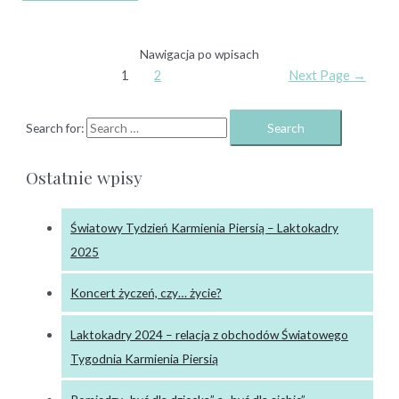
Nawigacja po wpisach
1
2
Next Page
→
Search for:
Ostatnie wpisy
Światowy Tydzień Karmienia Piersią – Laktokadry
2025
Koncert życzeń, czy… życie?
Laktokadry 2024 – relacja z obchodów Światowego
Tygodnia Karmienia Piersią