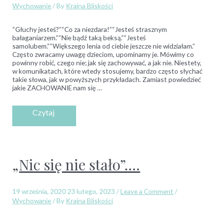
Wychowanie
/ By
Kraina Bliskości
“Głuchy jesteś?”“Co za niezdara!”“Jesteś strasznym
bałaganiarzem.”“Nie bądź taką beksą.”“Jesteś
samolubem.”“Większego lenia od ciebie jeszcze nie widziałam.”
Często zwracamy uwagę dzieciom, upominamy je. Mówimy co
powinny robić, czego nie; jak się zachowywać, a jak nie. Niestety,
w komunikatach, które wtedy stosujemy, bardzo często słychać
takie słowa, jak w powyższych przykładach. Zamiast powiedzieć
jakie ZACHOWANIE nam się …
„Nic się nie stało”….
19 września, 2020
23 lutego, 2023
/
Leave a Comment
/
Wychowanie
/ By
Kraina Bliskości