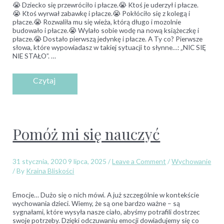
😭 Dziecko się przewróciło i płacze.😭 Ktoś je uderzył i płacze.
😭 Ktoś wyrwał zabawkę i płacze.😭 Pokłóciło się z kolegą i
płacze.😭 Rozwaliła mu się wieża, którą długo i mozolnie
budowało i płacze.😭 Wylało sobie wodę na nową książeczkę i
płacze.😭 Dostało pierwszą jedynkę i płacze. A Ty co? Pierwsze
słowa, które wypowiadasz w takiej sytuacji to słynne…: „NIC SIĘ
NIE STAŁO”. …
Pomóż mi się nauczyć
31 stycznia, 2020
9 lipca, 2025
/
Leave a Comment
/
Wychowanie
/ By
Kraina Bliskości
Emocje… Dużo się o nich mówi. A już szczególnie w kontekście
wychowania dzieci. Wiemy, że są one bardzo ważne – są
sygnałami, które wysyła nasze ciało, abyśmy potrafili dostrzec
swoje potrzeby. Dzięki odczuwaniu emocji dowiadujemy się co