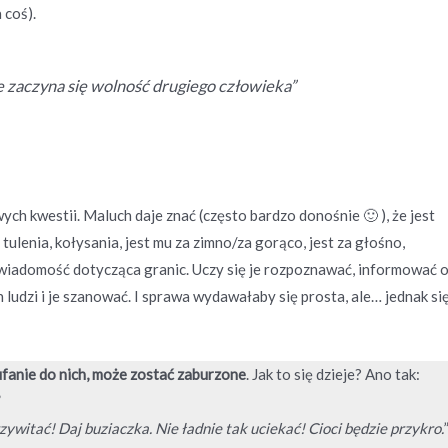
 coś).
e zaczyna się wolność drugiego człowieka”
ch kwestii. Maluch daje znać (często bardzo donośnie 🙂 ), że jest
 tulenia, kołysania, jest mu za zimno/za gorąco, jest za głośno,
 świadomość dotycząca granic. Uczy się je rozpoznawać, informować 
 ludzi i je szanować. I sprawa wydawałaby się prosta, ale… jednak si
ufanie do nich, może zostać zaburzone
. Jak to się dzieje? Ano tak:
”
zywitać! Daj buziaczka. Nie ładnie tak uciekać! Cioci będzie przykro.