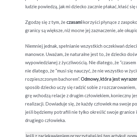
ludzie powiedzą, jak mi dziecko zacznie płakać, kłaść się
Zgodzę się z tym, że
czasami
korzyści płynące z zaspoko
granicy są większe, niż mocne jej zaznaczenie, ale ok
Niemniej jednak, spełnianie wszystkich oczekiwań dzieci
manowce. Uważam, że naturalne jest to, że dziecko doś
wypowiedzianej z życzliwością. Nie dlatego, że “czasem
nie dlatego, że “musi się nauczyć, że nie wszystko w życi
rozpieszczonym bachorem”.
Odmowy, która jest wyrazem 
sposób dziecko uczy się radzić sobie z rozczarowaniem, ż
grę wchodzą relacje z drugim człowiekiem, konieczny jes
realizacji. Dowiaduje się, że każdy człowiek ma swoje pot
jeśli będziemy potrafili nie tylko określić swoje granic
drugiego człowieka.
Jeśli z zaciekawieniem przeczytałaś/eś ten artykuł, pomó