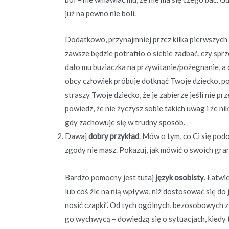
już na pewno nie boli.
Dodatkowo, przynajmniej przez kilka pierwszych
zawsze będzie potrafiło o siebie zadbać, czy spr
dało mu buziaczka na przywitanie/pożegnanie, a 
obcy człowiek próbuje dotknąć Twoje dziecko, pog
straszy Twoje dziecko, że je zabierze jeśli nie p
powiedz, że nie życzysz sobie takich uwag i że n
gdy zachowuje się w trudny sposób.
Dawaj
dobry przykład
. Mów o tym, co Ci się podob
zgody nie masz. Pokazuj, jak mówić o swoich grani
Bardzo pomocny jest tutaj
język osobisty
. Łatwi
lub coś źle na nią wpływa, niż dostosować się do 
nosić czapki”. Od tych ogólnych, bezosobowych zas
go wychwycą – dowiedzą się o sytuacjach, kiedy t