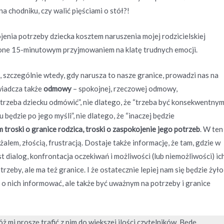
 na chodniku, czy walić pięściami o stół?!
jenia potrzeby dziecka kosztem naruszenia mojej rodzicielskiej
upione 15-minutowym przyjmowaniem na klatę trudnych emocji.
, szczególnie wtedy, gdy narusza to nasze granice, prowadzi nas na
wiadcza także
odmowy
– spokojnej, rzeczowej odmowy,
 trzeba dziecku odmówić”, nie dlatego, że “trzeba być konsekwentnym”
u będzie po jego myśli”, nie dlatego, że “inaczej będzie
troski o granice rodzica, troski o zaspokojenie jego potrzeb
. W ten
alem, złością, frustracją. Dostaje także informację, że tam, gdzie w
t dialog, konfrontacja oczekiwań i możliwości (lub niemożliwości) ic
rzeby, ale ma też granice. I że ostatecznie lepiej nam się będzie żyło
e i o nich informować, ale także być uważnym na potrzeby i granice
ż mi proszę trafić z nim do większej ilości czytelników. Będę