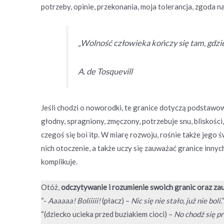
potrzeby, opinie, przekonania, moja tolerancja, zgoda na
„Wolność człowieka kończy się tam, gdzi
A. de Tosquevill
Jeśli chodzi o noworodki, te granice dotyczą podstawowy
głodny, spragniony, zmęczony, potrzebuje snu, bliskości,
czegoś się boi itp. W miarę rozwoju, rośnie także jego
nich otoczenie, a także uczy się zauważać granice innych
komplikuje.
Otóż,
odczytywanie i rozumienie swoich granic oraz za
“-
Aaaaaa! Boliiiii!
(płacz) –
Nic się nie stało, już nie boli.
“(dziecko ucieka przed buziakiem cioci) –
No chodź się pr