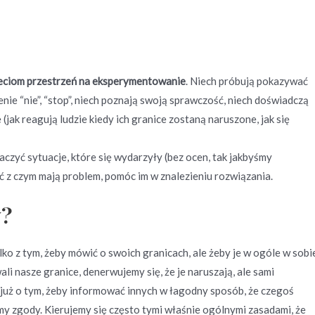
eciom przestrzeń na eksperymentowanie
. Niech próbują pokazywać
nie “nie”, “stop”, niech poznają swoją sprawczość, niech doświadczą
e (jak reagują ludzie kiedy ich granice zostaną naruszone, jak się
maczyć sytuacje, które się wydarzyły (bez ocen, tak jakbyśmy
ć z czym mają problem, pomóc im w znalezieniu rozwiązania.
w?
ko z tym, żeby mówić o swoich granicach, ale żeby je w ogóle w sobi
li nasze granice, denerwujemy się, że je naruszają, ale sami
 już o tym, żeby informować innych w łagodny sposób, że czegoś
my zgody. Kierujemy się często tymi właśnie ogólnymi zasadami, że