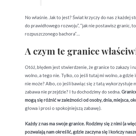
No właśnie. Jak to jest? Świat krzyczy do nas z każdej s
do prawidłowego rozwoju”, “jak nie postawisz granic, t
rozpuszczonego bachora”…
A czym te granice właściw
Otóż, błędem jest stwierdzenie, że granice to zakazy i 
wolno, a tego nie. Tylko, co jeśli tutaj mi wolno, a gdzie
nie może? Albo, co jeśli bawiąc się z tatą wykorzystuj
zabawa nie przejdzie? I tu dochodzimy do sedna.
Granic
mogą się różnić w zależności od osoby, dnia, miejsca, ok
głowa i prosi o spokojniejszą zabawę).
Każdy z nas ma swoje granice. Rodzimy się z nimi (a wię
pozwalają nam określić, gdzie zaczyna się i kończy nasze