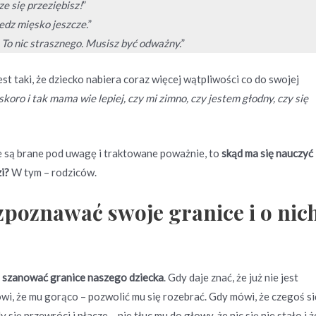
ze się przeziębisz!
”
edz mięsko jeszcze.
”
. To nic strasznego. Musisz być odważny.
”
jest taki, że dziecko nabiera coraz więcej wątpliwości co do swojej
skoro i tak mama wie lepiej, czy mi zimno, czy jestem głodny, czy się
e są brane pod uwagę i traktowane poważnie, to
skąd ma się nauczyć
i?
W tym – rodziców.
zpoznawać swoje granice i o nic
 szanować granice naszego dziecka
. Gdy daje znać, że już nie jest
wi, że mu gorąco – pozwolić mu się rozebrać. Gdy mówi, że czegoś si
się przewróci i płacze – nie tłuc mu do głowy, że nic się nie stało i ż