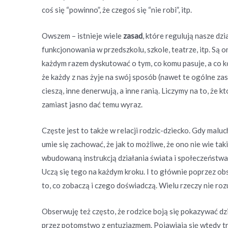
coś się “powinno”, że czegoś się “nie robi”, itp.
Owszem – istnieje wiele
zasad
, które regulują nasze d
funkcjonowania w przedszkolu, szkole, teatrze, itp. Są 
każdym razem dyskutować o tym, co komu pasuje, a co ko
że każdy z nas żyje na swój sposób (nawet te ogólne zas
cieszą, inne denerwują, a inne ranią. Liczymy na to, że k
zamiast jasno dać temu wyraz.
Częste jest to także w relacji rodzic-dziecko. Gdy maluch
umie się zachować, że jak to możliwe, że ono nie wie taki
wbudowaną instrukcją działania świata i społeczeństwa,
Uczą się tego na każdym kroku. I to głównie poprzez obs
to, co zobaczą i czego doświadczą. Wielu rzeczy nie roz
Obserwuję też często, że rodzice boją się pokazywać dz
przez potomstwo z entuzjazmem. Pojawiają się wtedy tru