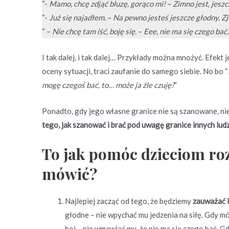
“-
Mamo, chcę zdjąć bluzę, gorąco mi!
–
Zimno jest, jeszc
“-
Już się najadłem.
–
Na pewno jesteś jeszcze głodny. Zj
“ –
Nie chcę tam iść, boję się.
–
Eee, nie ma się czego bać
I tak dalej, i tak dalej… Przykłady można mnożyć. Efekt 
oceny sytuacji, traci zaufanie do samego siebie. No bo “
mogę czegoś bać, to… może ja źle czuję?
”
Ponadto, gdy jego własne granice nie są szanowane, ni
tego, jak szanować i brać pod uwagę granice innych ludz
To jak pomóc dzieciom ro
mówić?
Najlepiej zacząć od tego, że będziemy
zauważać i
głodne – nie wpychać mu jedzenia na siłę. Gdy mó
boi – nie wmawiać mu, że nie ma się czego bać. Gdy 