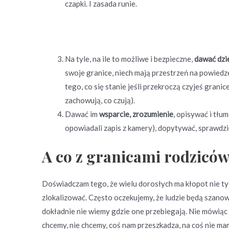
czapki. I zasada runie.
Na tyle, na ile to możliwe i bezpieczne,
dawać dzi
swoje granice, niech mają przestrzeń na powiedze
tego, co się stanie jeśli przekroczą czyjeś granic
zachowują, co czują).
Dawać im
wsparcie, zrozumienie
, opisywać i tłu
opowiadali zapis z kamery), dopytywać, sprawdzi
A co z granicami rodzicó
Doświadczam tego, że wielu dorosłych ma kłopot nie tyl
zlokalizować. Często oczekujemy, że ludzie będą szanowa
dokładnie nie wiemy gdzie one przebiegają. Nie mówiąc
chcemy, nie chcemy, coś nam przeszkadza, na coś nie ma