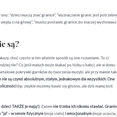
trony: “dzieci muszą znać granice”, “wyznaczanie granic jest potrzebn
o wejdą ci na głowę”, “musisz postawić granice, bo inaczej wychowasz
ie są?
nakazy, choć często w ten właśnie sposób są one rozumiane. To ci
 indziej nie? Co jeśli maluch może skakać po łóżku u babci, ale w domu
e metalowe pokrywki garnków do tworzenia muzyki, ale przy mamie tak
e nie są czymś absolutnym, stałym, jednakowym dla wszystkich. One
oliczności
(np. zwykle możemy bawić się głośno, ale dziś mamę boli
c dzieci TAKŻE je mają!)
. Zatem
nie trzeba ich nikomu stawiać. Granic
 “ja” – w sensie fizycznym
(moje ciało)
i emocjonalnym
(moje uczucia,