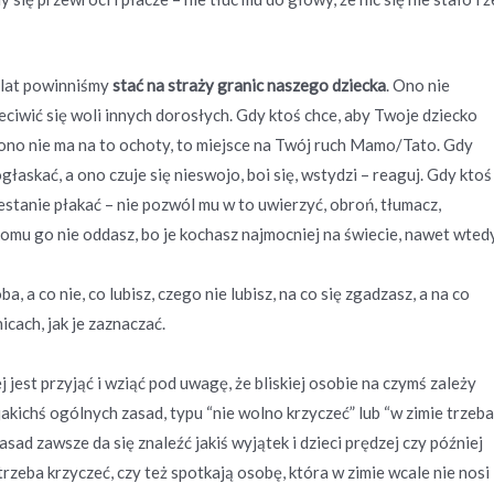
 lat powinniśmy
stać na straży granic naszego dziecka
. Ono nie
zeciwić się woli innych dorosłych. Gdy ktoś chce, aby Twoje dziecko
ono nie ma na to ochoty, to miejsce na Twój ruch Mamo/Tato. Gdy
łaskać, a ono czuje się nieswojo, boi się, wstydzi – reaguj. Gdy ktoś
rzestanie płakać – nie pozwól mu w to uwierzyć, obroń, tłumacz,
ikomu go nie oddasz, bo je kochasz najmocniej na świecie, nawet wtedy
a, a co nie, co lubisz, czego nie lubisz, na co się zgadzasz, a na co
cach, jak je zaznaczać.
ej jest przyjąć i wziąć pod uwagę, że bliskiej osobie na czymś zależy
jakichś ogólnych zasad, typu “nie wolno krzyczeć” lub “w zimie trzeba
ad zawsze da się znaleźć jakiś wyjątek i dzieci prędzej czy później
rzeba krzyczeć, czy też spotkają osobę, która w zimie wcale nie nosi