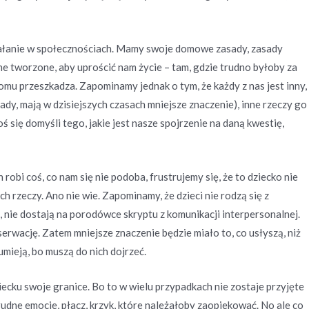
ziałanie w społecznościach. Mamy swoje domowe zasady, zasady
one tworzone, aby uprościć nam życie – tam, gdzie trudno byłoby za
mu przeszkadza. Zapominamy jednak o tym, że każdy z nas jest inny,
ady, mają w dzisiejszych czasach mniejsze znaczenie), inne rzeczy go
toś się domyśli tego, jakie jest nasze spojrzenie na daną kwestię,
 robi coś, co nam się nie podoba, frustrujemy się, że to dziecko nie
ch rzeczy. Ano nie wie. Zapominamy, że dzieci nie rodzą się z
 nie dostają na porodówce skryptu z komunikacji interpersonalnej.
erwację. Zatem mniejsze znaczenie będzie miało to, co usłyszą, niż
umieją, bo muszą do nich dojrzeć.
iecku swoje granice. Bo to w wielu przypadkach nie zostaje przyjęte
dne emocje, płacz, krzyk, które należałoby zaopiekować. No ale co