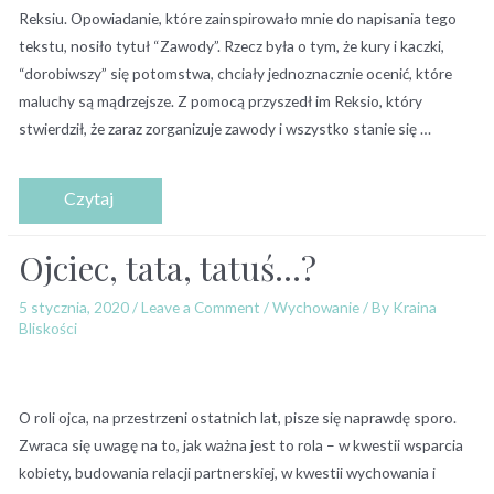
Reksiu. Opowiadanie, które zainspirowało mnie do napisania tego
tekstu, nosiło tytuł “Zawody”. Rzecz była o tym, że kury i kaczki,
“dorobiwszy” się potomstwa, chciały jednoznacznie ocenić, które
maluchy są mądrzejsze. Z pomocą przyszedł im Reksio, który
stwierdził, że zaraz zorganizuje zawody i wszystko stanie się …
Ojciec, tata, tatuś…?
5 stycznia, 2020
/
Leave a Comment
/
Wychowanie
/ By
Kraina
Bliskości
O roli ojca, na przestrzeni ostatnich lat, pisze się naprawdę sporo.
Zwraca się uwagę na to, jak ważna jest to rola – w kwestii wsparcia
kobiety, budowania relacji partnerskiej, w kwestii wychowania i