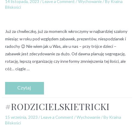
14 listopada, 2023
/
Leave a Comment
/
Wychowanie
/ By
Kraina
Bliskości
Już za chwileczkę, już za momencik wkroczymy w najbardziej szalony
miesiąc w roku pod względem zabawek, prezentów, niespodzianek i
radochy 😉 Nie wiem jak u Was, ale u nas – przy trójce dzieci –
zabawek jest zdecydowanie za dużo. Od dawna planuję segregację,
rotację, lepszą organizację czy inne formy zmniejszenia tej ilości, ale
cóż… ciągle …
#RODZICIELSKIETRICKI
15 września, 2023
/
Leave a Comment
/
Wychowanie
/ By
Kraina
Bliskości