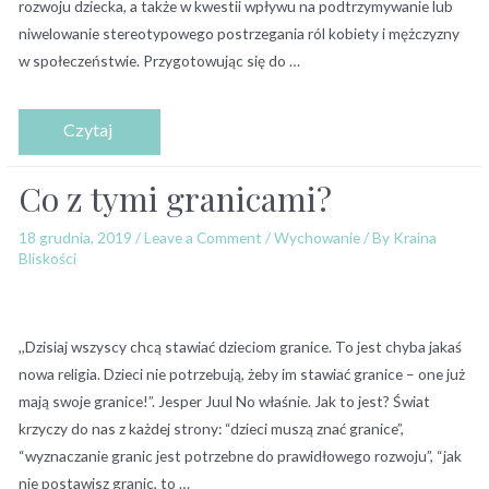
rozwoju dziecka, a także w kwestii wpływu na podtrzymywanie lub
niwelowanie stereotypowego postrzegania ról kobiety i mężczyzny
w społeczeństwie. Przygotowując się do …
Co z tymi granicami?
18 grudnia, 2019
/
Leave a Comment
/
Wychowanie
/ By
Kraina
Bliskości
,,Dzisiaj wszyscy chcą stawiać dzieciom granice. To jest chyba jakaś
nowa religia. Dzieci nie potrzebują, żeby im stawiać granice – one już
mają swoje granice!”. Jesper Juul No właśnie. Jak to jest? Świat
krzyczy do nas z każdej strony: “dzieci muszą znać granice”,
“wyznaczanie granic jest potrzebne do prawidłowego rozwoju”, “jak
nie postawisz granic, to …