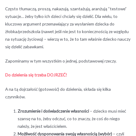
Często tłumaczą, proszą, nakazują, szantażują, aranżują “testowe”
sytuacje… żeby tylko ich dzieci chciały się dzielić. Dla wielu, to
kluczowy argument przemawiający za wysłaniem dziecka do
żłobka/przedszkola (nawet jeśli nie jest to koniecznością ze względu
na sytuację życiową) – wierzą w to, że to tam właśnie dziecko nauczy
się dzielić zabawkami.
Zapominamy w tym wszystkim o jednej, podstawowej rzeczy.
Do dzielenia się trzeba DOJRZEĆ!
A na tą dojrzałość (gotowość) do dzielenia, składa się kilka
czynników.
Zrozumienie i doświadczenie własności
– dziecko musi mieć
szansę na to, żeby odczuć, co to znaczy, że coś do niego
należy, że jest właścicielem.
Możliwość dysponowania swoją własnością (wybór)
– czyli