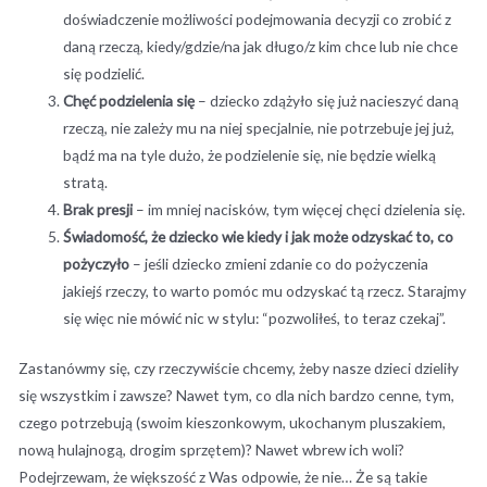
doświadczenie możliwości podejmowania decyzji co zrobić z
daną rzeczą, kiedy/gdzie/na jak długo/z kim chce lub nie chce
się podzielić.
Chęć podzielenia się
– dziecko zdążyło się już nacieszyć daną
rzeczą, nie zależy mu na niej specjalnie, nie potrzebuje jej już,
bądź ma na tyle dużo, że podzielenie się, nie będzie wielką
stratą.
Brak presji
– im mniej nacisków, tym więcej chęci dzielenia się.
Świadomość, że dziecko wie kiedy i jak może odzyskać to, co
pożyczyło
– jeśli dziecko zmieni zdanie co do pożyczenia
jakiejś rzeczy, to warto pomóc mu odzyskać tą rzecz. Starajmy
się więc nie mówić nic w stylu: “pozwoliłeś, to teraz czekaj”.
Zastanówmy się, czy rzeczywiście chcemy, żeby nasze dzieci dzieliły
się wszystkim i zawsze? Nawet tym, co dla nich bardzo cenne, tym,
czego potrzebują (swoim kieszonkowym, ukochanym pluszakiem,
nową hulajnogą, drogim sprzętem)? Nawet wbrew ich woli?
Podejrzewam, że większość z Was odpowie, że nie… Że są takie