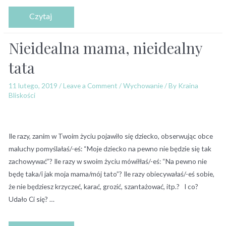
Nieidealna mama, nieidealny
tata
11 lutego, 2019
/
Leave a Comment
/
Wychowanie
/ By
Kraina
Bliskości
Ile razy, zanim w Twoim życiu pojawiło się dziecko, obserwując obce
maluchy pomyślałaś/-eś: “Moje dziecko na pewno nie będzie się tak
zachowywać”? Ile razy w swoim życiu mówiłłaś/-eś: “Na pewno nie
będę taka/i jak moja mama/mój tato”? Ile razy obiecywałaś/-eś sobie,
że nie będziesz krzyczeć, karać, grozić, szantażować, itp.? I co?
Udało Ci się? …