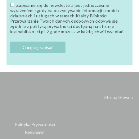
Zapisanie się do newslettera jest jednocześnie
wyrażeniem zgody na otrzymywanie informacji o moich
działaniach i usługach w ramach Krainy Bliskości.
Przetwarzanie Twoich danych osobowych odbywa się
zgodnie z polityką prywatności dostępną na stronie
krainabliskosci.pl. Zgodę możesz w każdej chwili wycofać.
Strona Główna
Polityka Prywatności
Regulamin