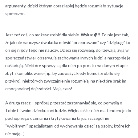
argumenty, dzięki którym coraz lepiej będzie rozumiało sytuacje
społeczne.
Jest też coś, co możesz zrobić dla siebie.
Wyluzuj!!!
To nie jest tak,
że jak nie nauczysz dwulatka mówić “przepraszam” czy “dziękuję” to
on się nigdy tego nie nauczy. Dzieci się rozwijają, dojrzewają, żyją w
społeczeństwie i obserwują zachowania innych ludzi, a następnie je
naśladują. Niektóre sprawy są dla nich po prostu na danym etapie
zbyt skomplikowane (np. by zauważyć kiedy komuś zrobiło się
przykro), niektórych zwyczajnie nie rozumieją, na niektóre brak im
emocjonalnej dojrzałości. Mają czas!
A druga rzecz – spróbuj przestać zastanawiać się, co pomyślą o
Tobie i Twoim dziecku inni ludzie. Większość z nich ma tendencje do
pochopnego oceniania i krytykowania (a już szczególnie
“wybitnymi” specjalistami od wychowania dzieci są osoby, które ich
nie mają…).