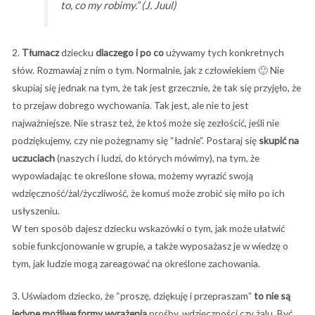
to, co my robimy.” (J. Juul)
2.
Tłumacz
dziecku
dlaczego i po co
używamy tych konkretnych
słów. Rozmawiaj z nim o tym. Normalnie, jak z człowiekiem 🙂 Nie
skupiaj się jednak na tym, że tak jest grzecznie, że tak się przyjęło, że
to przejaw dobrego wychowania. Tak jest, ale nie to jest
najważniejsze. Nie strasz też, że ktoś może się zezłościć, jeśli nie
podziękujemy, czy nie pożegnamy się “ładnie”. Postaraj się
skupić na
uczuciach
(naszych i ludzi, do których mówimy), na tym, że
wypowiadając te określone słowa, możemy wyrazić swoją
wdzięczność/żal/życzliwość, że komuś może zrobić się miło po ich
usłyszeniu.
W ten sposób dajesz dziecku wskazówki o tym, jak może ułatwić
sobie funkcjonowanie w grupie, a także wyposażasz je w wiedzę o
tym, jak ludzie mogą zareagować na określone zachowania.
3. Uświadom dziecko, że “proszę, dziękuję i przepraszam”
to nie są
jedyne możliwe formy wyrażenia
prośby, wdzięczności czy żalu. Być