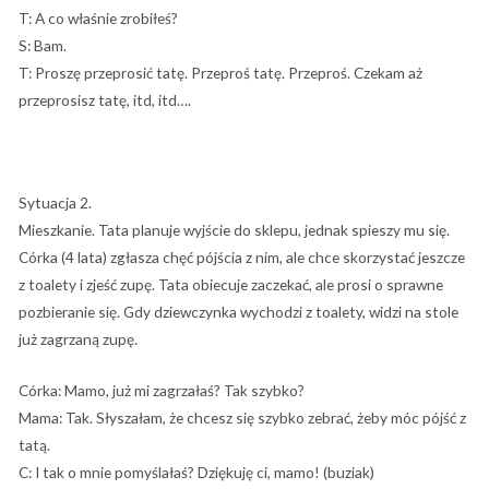
T: A co właśnie zrobiłeś?
S: Bam.
T: Proszę przeprosić tatę. Przeproś tatę. Przeproś. Czekam aż
przeprosisz tatę, itd, itd….
Sytuacja 2.
Mieszkanie. Tata planuje wyjście do sklepu, jednak spieszy mu się.
Córka (4 lata) zgłasza chęć pójścia z nim, ale chce skorzystać jeszcze
z toalety i zjeść zupę. Tata obiecuje zaczekać, ale prosi o sprawne
pozbieranie się. Gdy dziewczynka wychodzi z toalety, widzi na stole
już zagrzaną zupę.
Córka: Mamo, już mi zagrzałaś? Tak szybko?
Mama: Tak. Słyszałam, że chcesz się szybko zebrać, żeby móc pójść z
tatą.
C: I tak o mnie pomyślałaś? Dziękuję ci, mamo! (buziak)