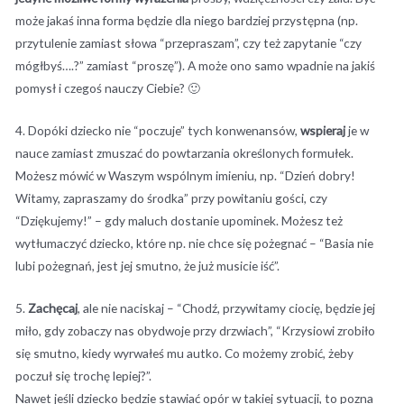
może jakaś inna forma będzie dla niego bardziej przystępna (np.
przytulenie zamiast słowa “przepraszam”, czy też zapytanie “czy
mógłbyś….?” zamiast “proszę”). A może ono samo wpadnie na jakiś
pomysł i czegoś nauczy Ciebie? 🙂
4. Dopóki dziecko nie “poczuje” tych konwenansów,
wspieraj
je w
nauce zamiast zmuszać do powtarzania określonych formułek.
Możesz mówić w Waszym wspólnym imieniu, np. “Dzień dobry!
Witamy, zapraszamy do środka” przy powitaniu gości, czy
“Dziękujemy!” – gdy maluch dostanie upominek. Możesz też
wytłumaczyć dziecko, które np. nie chce się pożegnać – “Basia nie
lubi pożegnań, jest jej smutno, że już musicie iść”.
5.
Zachęcaj
, ale nie naciskaj – “Chodź, przywitamy ciocię, będzie jej
miło, gdy zobaczy nas obydwoje przy drzwiach”, “Krzysiowi zrobiło
się smutno, kiedy wyrwałeś mu autko. Co możemy zrobić, żeby
poczuł się trochę lepiej?”.
Nawet jeśli dziecko będzie stawiać opór w takiej sytuacji, to pozna