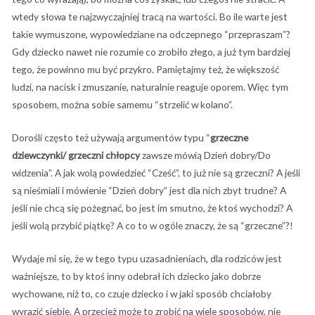
wtedy słowa te najzwyczajniej tracą na wartości. Bo ile warte jest
takie wymuszone, wypowiedziane na odczepnego “przepraszam”?
Gdy dziecko nawet nie rozumie co zrobiło złego, a już tym bardziej
tego, że powinno mu być przykro. Pamiętajmy też, że większość
ludzi, na nacisk i zmuszanie, naturalnie reaguje oporem. Więc tym
sposobem, można sobie samemu “strzelić w kolano”.
Dorośli często też używają argumentów typu “
grzeczne
dziewczynki/ grzeczni
chłopcy
zawsze mówią Dzień dobry/Do
widzenia”. A jak wolą powiedzieć “Cześć”, to już nie są grzeczni? A jeśli
są nieśmiali i mówienie “Dzień dobry” jest dla nich zbyt trudne? A
jeśli nie chcą się pożegnać, bo jest im smutno, że ktoś wychodzi? A
jeśli wolą przybić piątkę? A co to w ogóle znaczy, że są “grzeczne”?!
Wydaje mi się, że w tego typu uzasadnieniach, dla rodziców jest
ważniejsze, to by ktoś inny odebrał ich dziecko jako dobrze
wychowane, niż to, co czuje dziecko i w jaki sposób chciałoby
wyrazić siebie. A przecież może to zrobić na wiele sposobów, nie