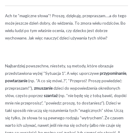
Ach te “magiczne słowa”! Proszę, dziękuję, przepraszam….a do tego
może jeszcze dzień dobry, do widzenia. To zmora wielu rodziców. Bo
wielu ludzi po tym właśnie ocenia, czy dziecko jest dobrze
wychowane. Jak więc nauczyć dzieci używania tych słów?
Najbardziej powszechne, niestety, są metody, które obrazuje
przedstawiona wyżej “Sytuacja 1”. A więc uporczywe
przypominanie
,
powtarzanie
(np. “A co się mówi..?”, “Przeproś! Proszę powiedzieć:
przepraszam!”),
zmuszanie
dzieci do wypowiedzenia określonych
słów, często poprzez
szantaż
(np. “nie będę się z tobą bawić, dopóki
mnie nie przeprosisz”, “powiedz: proszę, to dostaniesz”). Dzieci w
taki sposób nie uczą się rozumienia tych “magicznych” słów. Uczą
się tylko, że słowa te są pewnego rodzaju “wytrychem”. Że czasem
warto ich używać, nawet jeśli nie ma się ochoty (albo nie czuje się
tego co wyrażają), bo można coś zyskać, lub czegoś nie stracić. A