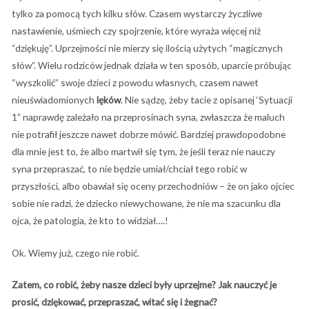
tylko za pomocą tych kilku słów. Czasem wystarczy życzliwe
nastawienie, uśmiech czy spojrzenie, które wyraża więcej niż
“dziękuję”. Uprzejmości nie mierzy się ilością użytych “magicznych
słów”. Wielu rodziców jednak działa w ten sposób, uparcie próbując
“wyszkolić” swoje dzieci z powodu własnych, czasem nawet
nieuświadomionych
lęków
. Nie sądzę, żeby tacie z opisanej ‘Sytuacji
1” naprawdę zależało na przeprosinach syna, zwłaszcza że maluch
nie potrafił jeszcze nawet dobrze mówić. Bardziej prawdopodobne
dla mnie jest to, że albo martwił się tym, że jeśli teraz nie nauczy
syna przepraszać, to nie będzie umiał/chciał tego robić w
przyszłości, albo obawiał się oceny przechodniów – że on jako ojciec
sobie nie radzi, że dziecko niewychowane, że nie ma szacunku dla
ojca, że patologia, że kto to widział….!
Ok. Wiemy już, czego nie robić.
Zatem, co robić, żeby nasze dzieci były uprzejme? Jak nauczyć je
prosić,
dziękować, przepraszać, witać się i żegnać?