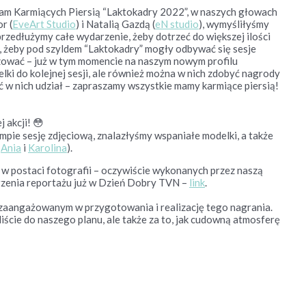
a Mam Karmiących Piersią “Laktokadry 2022”, w naszych głowach
r (
EveArt Studio
) i Natalią Gazdą (
eN studio
), wymyśliłyśmy
rzedłużymy całe wydarzenie, żeby dotrzeć do większej ilości
 żeby pod szyldem “Laktokadry” mogły odbywać się sesje
izować – już w tym momencie na naszym nowym profilu
elki do kolejnej sesji, ale również można w nich zdobyć nagrody
ć w nich udział – zapraszamy wszystkie mamy karmiące piersią!
 akcji! 😳
ie sesję zdjęciową, znalazłyśmy wspaniałe modelki, a także
,
Ania
i
Karolina
).
 postaci fotografii – oczywiście wykonanych przez naszą
rzenia reportażu już w Dzień Dobry TVN –
link
.
aangażowanym w przygotowania i realizację tego nagrania.
liście do naszego planu, ale także za to, jak cudowną atmosferę