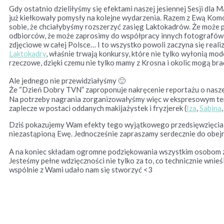
Gdy ostatnio dzieliłyśmy się efektami naszej jesiennej Sesji dl
już kiełkowały pomysły na kolejne wydarzenia. Razem z Ewą Komo
sobie, że chciałybyśmy rozszerzyć zasięg Laktokadrów. Że może p
odbiorców, że może zaprosimy do współpracy innych fotografów,
zdjęciowe w całej Polsce… I to wszystko powoli zaczyna się real
Laktokadry
, właśnie trwają konkursy, które nie tylko wyłonią mod
rzeczowe, dzięki czemu nie tylko mamy z Krosna i okolic mogą bra
Ale jednego nie przewidziałyśmy 🙂
Że “Dzień Dobry TVN” zaproponuje nakręcenie reportażu o naszej
Na potrzeby nagrania zorganizowałyśmy więc w ekspresowym temp
zaplecze w postaci oddanych makijażystek i fryzjerek (
Iza
,
Sabina
Dziś pokazujemy Wam efekty tego wyjątkowego przedsięwzięcia w
niezastąpioną Ewę. Jednocześnie zapraszamy serdecznie do obej
A na koniec składam ogromne podziękowania wszystkim osobom z
Jesteśmy pełne wdzięczności nie tylko za to, co technicznie wnieś
wspólnie z Wami udało nam się stworzyć <3