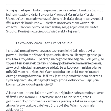
Kolejnym etapem było przeprowadzenie siedmiu konkursów – po
jednym każdego dnia Tygodnia Promocji Karmienia Piersią.
Uczestniczki musiały wykazać się w nich dużą dozą kreatywności
🙂 Laureatki konkursów – siedem uroczych Mam wraz z ich
dziećmi – zaprosiłyśmy na kameralną sesję zdjęciową w EveArt
Studio. Poniżej możecie podziwiać efekty tej sesji.
Laktokadry 2020 – fot. EveArt Studio
I chociaż początkowo towarzyszył nam lekki żal i niedosyt z
powodu braku możliwości spotkania się w tak licznym gronie, jak
rok temu, to jednak – patrząc na tegoroczne zdjęcia – czujemy, że
to jest ten kierunek, że tak chcemy pokazywać karmienie piersią,
że w tych ujęciach naprawdę widać, że w kobiecym mleku płynie
miłość!
Mam nadzieję, że i Wam podoba się efekt naszej pracy i
dużego zaangażowania. Jeśli tak jest, to pomóżcie nam dotrzeć z
tymi zdjęciami do jak największego grona odbiorców. Lajkujcie,
komentujcie, udostępniajcie 🙂
A ja na sam koniec, już tradycyjnie, dziękuję z całego mojego serca
💙💙💙 Ewie Komor i Katarzynie Janas za ich serce, czas i
gotowość do promowania karmienia piersią, a także za wspaniałą
atmosferę w trakcie całej współpracy! Bez Was nic bym nie
zdziałała 🙂