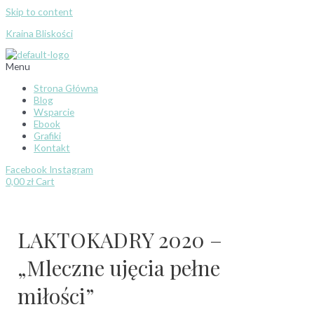
Skip to content
Kraina Bliskości
Menu
Strona Główna
Blog
Wsparcie
Ebook
Grafiki
Kontakt
Facebook
Instagram
0,00
zł
Cart
LAKTOKADRY 2020 –
„Mleczne ujęcia pełne
miłości”