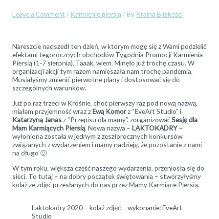
Leave a Comment
/
Karmienie piersią
/ By
Kraina Bliskości
Nareszcie nadszedł ten dzień, w którym mogę się z Wami podzielić
efektami tegorocznych obchodów Tygodnia Promocji Karmienia
Piersią (1-7 sierpnia). Taaak, wiem. Minęło już trochę czasu. W
organizacji akcji tym razem namieszała nam trochę pandemia.
Musiałyśmy zmienić pierwotne plany i dostosować się do
szczególnych warunków.
Już po raz trzeci w Krośnie, choć pierwszy raz pod nową nazwą,
miałam przyjemność wraz z
Ewą Komor
z “EveArt Studio” i
Katarzyną Janas
z “Przepisu dla mamy”, zorganizować
Sesję dla
Mam Karmiących Piersią
. Nowa nazwa –
LAKTOKADRY
–
wyłoniona została w jednym z zeszłorocznych konkursów
związanych z wydarzeniem i mamy nadzieję, że pozostanie z nami
na długo 🙂
W tym roku, większa część naszego wydarzenia, przeniosła się do
sieci. To tutaj – na dobry początek świętowania – stworzyłyśmy
kolaż ze zdjęć przesłanych do nas przez Mamy Karmiące Piersią.
Laktokadry 2020 – kolaż zdjęć – wykonanie: EveArt
Studio