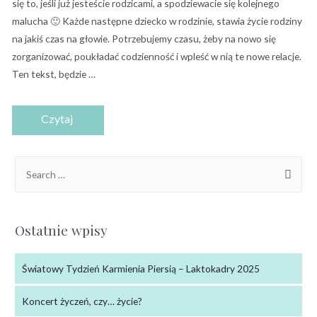
się to, jeśli już jesteście rodzicami, a spodziewacie się kolejnego
malucha 🙂 Każde następne dziecko w rodzinie, stawia życie rodziny
na jakiś czas na głowie. Potrzebujemy czasu, żeby na nowo się
zorganizować, poukładać codzienność i wpleść w nią te nowe relacje.
Ten tekst, będzie …
Ostatnie wpisy
Światowy Tydzień Karmienia Piersią – Laktokadry 2025
Koncert życzeń, czy… życie?