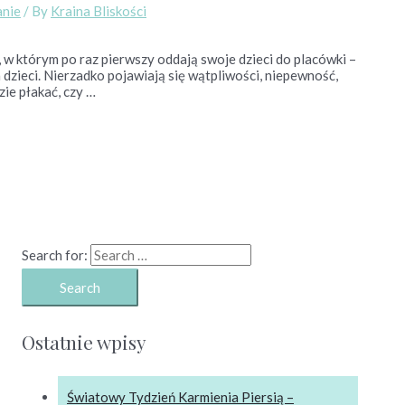
nie
/ By
Kraina Bliskości
s, w którym po raz pierwszy oddają swoje dzieci do placówki –
la dzieci. Nierzadko pojawiają się wątpliwości, niepewność,
zie płakać, czy …
Search for:
Ostatnie wpisy
Światowy Tydzień Karmienia Piersią –