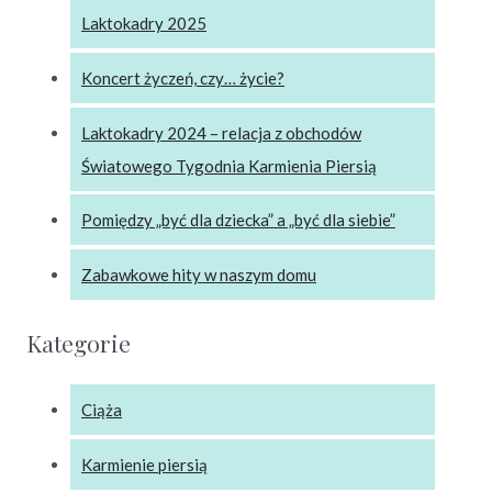
Laktokadry 2025
Koncert życzeń, czy… życie?
Laktokadry 2024 – relacja z obchodów
Światowego Tygodnia Karmienia Piersią
Pomiędzy „być dla dziecka” a „być dla siebie”
Zabawkowe hity w naszym domu
Kategorie
Ciąża
Karmienie piersią