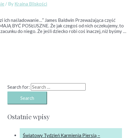
ie
/ By
Kraina Bliskości
odzi ich naśladowanie…” James Baldwin Przeważająca część
MAJĄ BYĆ POSŁUSZNE. Że jak czegoś od nich oczekujemy, to
acunku do niego. Że jeśli dziecko robi coś inaczej, niż byśmy …
Search for:
Ostatnie wpisy
Światowy Tydzień Karmienia Piersią –