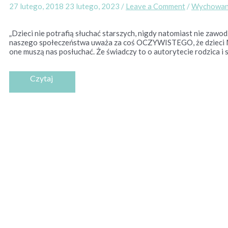
27 lutego, 2018
23 lutego, 2023
/
Leave a Comment
/
Wychowan
„Dzieci nie potrafią słuchać starszych, nigdy natomiast nie zaw
naszego społeczeństwa uważa za coś OCZYWISTEGO, że dzieci 
one muszą nas posłuchać. Że świadczy to o autorytecie rodzica i sz