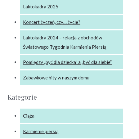
Laktokadry 2025
Koncert życzeń, czy… życie?
Laktokadry 2024 – relacja z obchodów
Światowego Tygodnia Karmienia Piersią
Pomiędzy „być dla dziecka” a „być dla siebie”
Zabawkowe hity w naszym domu
Kategorie
Ciąża
Karmienie piersią