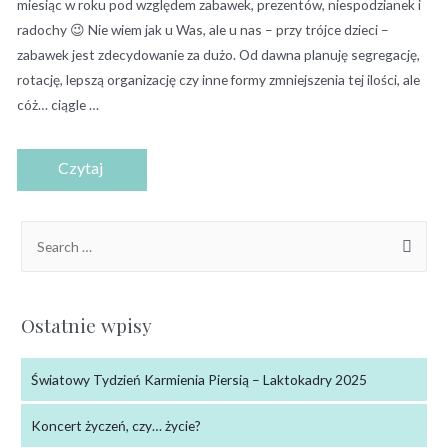
miesiąc w roku pod względem zabawek, prezentów, niespodzianek i
radochy 😉 Nie wiem jak u Was, ale u nas – przy trójce dzieci –
zabawek jest zdecydowanie za dużo. Od dawna planuję segregację,
rotację, lepszą organizację czy inne formy zmniejszenia tej ilości, ale
cóż… ciągle …
Ostatnie wpisy
Światowy Tydzień Karmienia Piersią – Laktokadry 2025
Koncert życzeń, czy… życie?