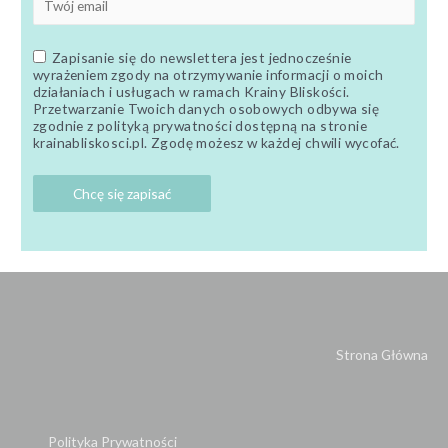
Zapisanie się do newslettera jest jednocześnie
wyrażeniem zgody na otrzymywanie informacji o moich
działaniach i usługach w ramach Krainy Bliskości.
Przetwarzanie Twoich danych osobowych odbywa się
zgodnie z polityką prywatności dostępną na stronie
krainabliskosci.pl. Zgodę możesz w każdej chwili wycofać.
Strona Główna
Polityka Prywatności