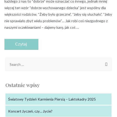
każdego z nas to “dobrze” może oznaczać co innego, jednak mniej
więcej ten wzór “dobrze wychowanego dziecka” jest wspólny dla
większości rodziców. “Żeby było grzeczne”, “żeby się słuchało”, “żeby
nie sprawiało zbyt wielu problemów”… Jak robi coś niezgodnego z
naszymi oczekiwaniami – dajemy karę, jak coś …
Ostatnie wpisy
Światowy Tydzień Karmienia Piersią – Laktokadry 2025
Koncert życzeń, czy… życie?