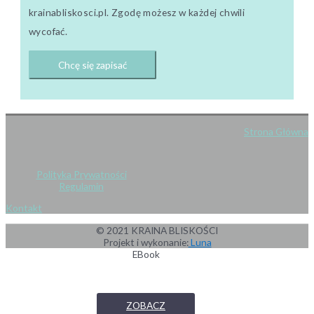
krainabliskosci.pl. Zgodę możesz w każdej chwili
wycofać.
Strona Główna
Polityka Prywatności
Regulamin
Kontakt
© 2021 KRAINA BLISKOŚCI
Projekt i wykonanie:
Luna
EBook
ZOBACZ