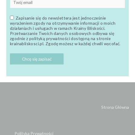
Zapisanie się do newslettera jest jednocześnie
wyrażeniem zgody na otrzymywanie informacji o moich
działaniach i usługach w ramach Krainy Bliskości.
Przetwarzanie Twoich danych osobowych odbywa się
zgodnie z polityką prywatności dostępną na stronie
krainabliskosci.pl. Zgodę możesz w każdej chwili wycofać.
Strona Główna
Polityka Prywatności